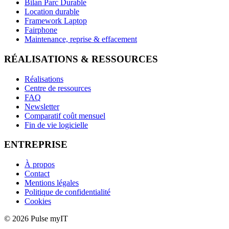
Bilan Parc Durable
Location durable
Framework Laptop
Fairphone
Maintenance, reprise & effacement
RÉALISATIONS & RESSOURCES
Réalisations
Centre de ressources
FAQ
Newsletter
Comparatif coût mensuel
Fin de vie logicielle
ENTREPRISE
À propos
Contact
Mentions légales
Politique de confidentialité
Cookies
© 2026 Pulse myIT