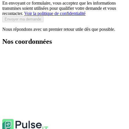
En envoyant ce formulaire, vous acceptez que les informations
transmises soient utilisées pour qualifier votre demande et vous
recontacter.
Voir la politique de confidentialité
Envoyer ma demande
Nous répondons avec un premier retour utile dès que possible.
Nos coordonnées
Adresses
38, Route de Saint-Hilaire, 44190 Clisson 3, Rue du Grand Jardin,
57155 Marly
Téléphone
03 56 85 01 26
E-mail
hello@pulsemyit.fr