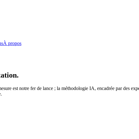
ns
À propos
tation.
esure est notre fer de lance ; la méthodologie IA, encadrée par des ex
e.