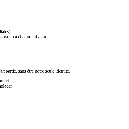
iales)
e convenu à chaque mission
t partie, sans être notre seule identité.
rojet
mplacer