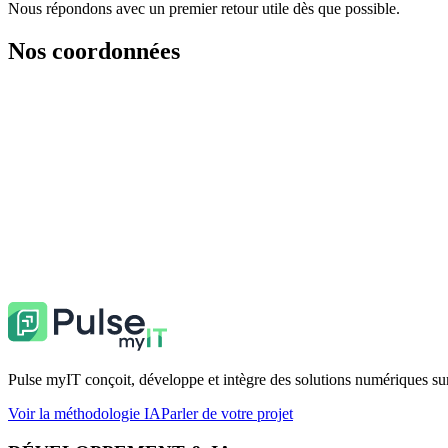
Nous répondons avec un premier retour utile dès que possible.
Nos coordonnées
Adresses
38, Route de Saint-Hilaire, 44190 Clisson 3, Rue du Grand Jardin, 
Téléphone
03 56 85 01 26
E-mail
hello@pulsemyit.fr
Pulse myIT conçoit, développe et intègre des solutions numériques su
Voir la méthodologie IA
Parler de votre projet