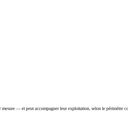
57155 Marly
r mesure — et peut accompagner leur exploitation, selon le périmètre c