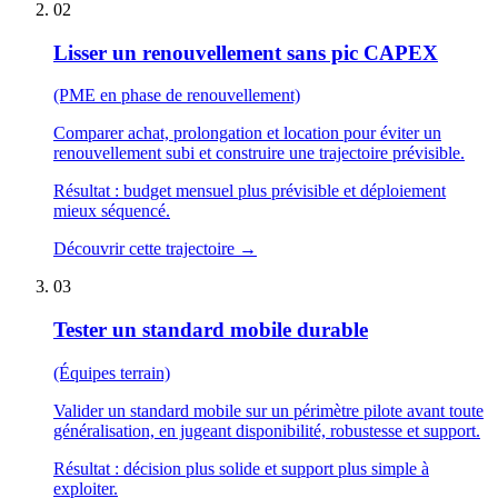
02
Lisser un renouvellement sans pic CAPEX
(PME en phase de renouvellement)
Comparer achat, prolongation et location pour éviter un
renouvellement subi et construire une trajectoire prévisible.
Résultat :
budget mensuel plus prévisible et déploiement
mieux séquencé.
Découvrir cette trajectoire
→
03
Tester un standard mobile durable
(Équipes terrain)
Valider un standard mobile sur un périmètre pilote avant toute
généralisation, en jugeant disponibilité, robustesse et support.
Résultat :
décision plus solide et support plus simple à
exploiter.